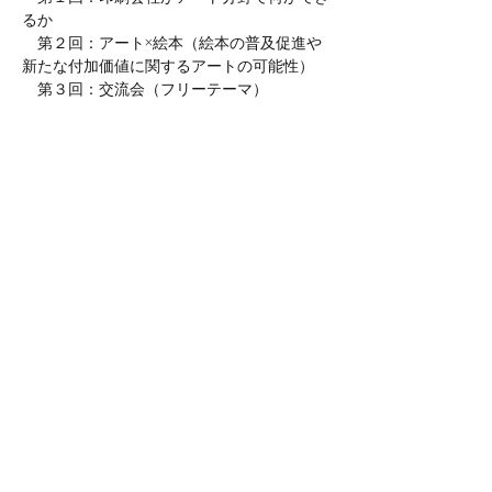
るか
　第２回：アート×絵本（絵本の普及促進や
新たな付加価値に関するアートの可能性）
　第３回：交流会（フリーテーマ）
　第４回：市営住宅や町屋のアトリエ化
　第５回：アート×キャリアの考え方
　第６回：アート×不動産（ビル）の活用
NPO法人Sognatoreでは、毎月開催してい
る「アート×〇〇で語らう場」に加え、企業
や団体が抱える課題や悩みに対して、アーテ
ィストや地域のプレイヤーとともに意見交換
を行う「SGN Talks」も実施しています。ご
希望のテーマに応じて、意見交換の内容や参
加者の調整（ワークショップ）を
Sognatoreが行います。詳細やご相談につ
いては、お問い合わせフォームよりご連絡く
ださい。