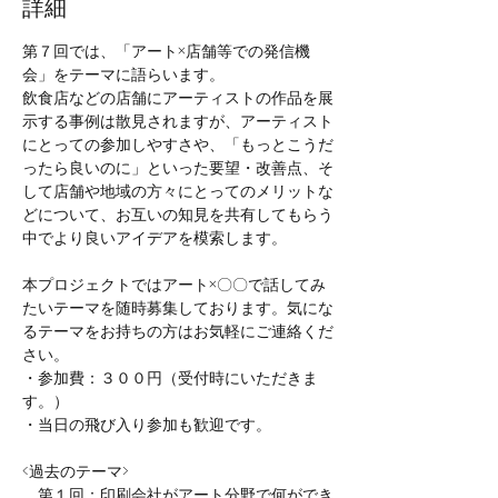
詳細
第７回では、「アート×店舗等での発信機
会」をテーマに語らいます。
飲食店などの店舗にアーティストの作品を展
示する事例は散見されますが、アーティスト
にとっての参加しやすさや、「もっとこうだ
ったら良いのに」といった要望・改善点、そ
して店舗や地域の方々にとってのメリットな
どについて、お互いの知見を共有してもらう
中でより良いアイデアを模索します。
本プロジェクトではアート×〇〇で話してみ
たいテーマを随時募集しております。気にな
るテーマをお持ちの方はお気軽にご連絡くだ
さい。
・参加費：３００円（受付時にいただきま
す。）
・当日の飛び入り参加も歓迎です。
<過去のテーマ>
　第１回：印刷会社がアート分野で何ができ