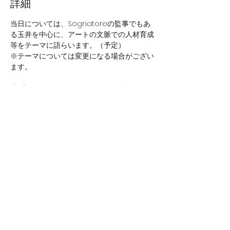
詳細
当日については、Sognatoreの監事でもあ
る玉井を中心に、アートの文脈での人材育成
等をテーマに語らいます。（予定）
※テーマについては変更になる場合がござい
ます。
本プロジェクトではアート×〇〇で話してみ
たいテーマを随時募集しております。気にな
るテーマをお持ちの方はお気軽にご連絡くだ
さい。
・参加費：３００円（受付時にいただきま
す。）
・当日の飛び入り参加も歓迎です。
このイベントをシェア